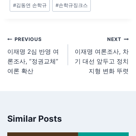
Post
#
김동연 손학규
#
손학규징크스
Tags:
글
PREVIOUS
NEXT
탐
이재명 2심 반영 여
이재명 여론조사, 차
론조사, “정권교체”
기 대선 앞두고 정치
색
여론 확산
지형 변화 뚜렷
Similar Posts