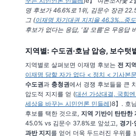
꾸는 시민언론 민들레
)e】
여론조사꽃 2월
명 후보가 46.6%로 1위, 김문수 장관 2
그 (
이재명 차기대권 지지율 46.3%…중도층 
후보가 없다는 응답, ‘잘 모름’은 무응답 
지역별:
수도권·호남 압승
, 보수텃
지역별로 살펴보면 이재명 후보는
전 지
이재명 당할 자가 없다 < 정치 < 기사본
수도권
과
충청권
에서 경쟁 후보들을 큰 차
압도적 지지를 얻 (
대선 가상대결, 국힘엔 
세상을 바꾸는 시민언론 민들레
)8】. 호
후보를 택한 것으로,
지역 기반이 탄탄한
45.0% vs 김문수 37.8%로 앞섰고,
경기·
과반 지지
를 얻어 더욱 두드러진 우위를 보