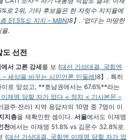
 CATI 조사 – 차기 대통령 적합도 결과: 이재
2.5%로 2위, 기타 후보들은 한 자릿수 지지율에
51.5%도 지지 – MBN
)8】. ‘없다’는 마땅한
비율.
밭도 선전
역에서 고른 강세
를 보 (
대선 가상대결, 국힘엔
문 – 세상을 바꾸는 시민언론 민들레
)8】. 특히
이로 앞섰고, **호남권에서는 67.6%**라는
이재명 당할 자가 없다 < 정치 < 기사본문 –
남(광주·전라) 지역 응답자의 10명 중 7명이 이
 지지층
을 재확인한 셈이다.
서울
에서도 이재명
인천
에서는 이재명 51.8% vs 김문수 32.8%로
 (
대선 가상대결, 국힘엔 이재명 당할 자가 없