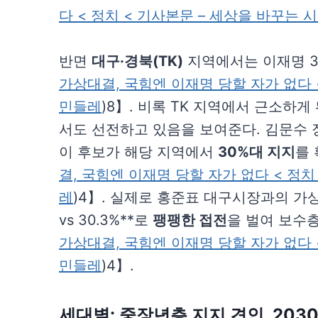
다 < 정치 < 기사본문 – 세상을 바꾸는
반면
대구·경북(TK)
지역에서는 이재명 30
가상대결, 국힘엔 이재명 당할 자가 없다 
민들레
)8】. 비록 TK 지역에서 근소하
서도 선전하고 있음을 보여준다. 김문수 
이 후보가 해당 지역에서
30%대 지지
를 
결, 국힘엔 이재명 당할 자가 없다 < 정
레
)4】. 실제로 홍준표 대구시장과의 가상
vs 30.3%**로
팽팽한 접전
을 벌여 보수
가상대결, 국힘엔 이재명 당할 자가 없다 
민들레
)4】.
세대별:
중장년층 지지 견인
, 20