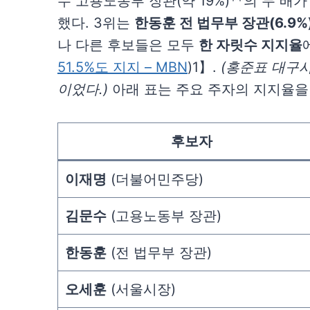
수 고용노동부 장관(약 19%)**의 두 배
했다. 3위는
한동훈 전 법무부 장관(6.9%
나 다른 후보들은 모두
한 자릿수 지지율
51.5%도 지지 – MBN
)1】.
(홍준표 대구시
이었다.)
아래 표는 주요 주자의 지지율을
후보자
이재명
(더불어민주당)
김문수
(고용노동부 장관)
한동훈
(전 법무부 장관)
오세훈
(서울시장)