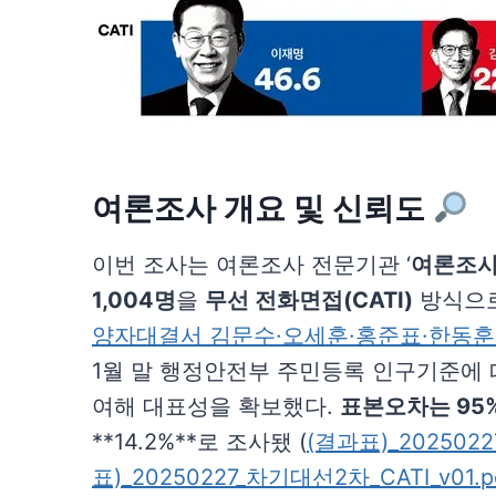
여론조사 개요 및 신뢰도
이번 조사는 여론조사 전문기관 ‘
여론조
1,004명
을
무선 전화면접(CATI)
방식으로
양자대결서 김문수·오세훈·홍준표·한동훈에
1월 말 행정안전부 주민등록 인구기준에 따
여해 대표성을 확보했다.
표본오차는 95%
**14.2%**로 조사됐 (
(결과표)_2025022
표)_20250227_차기대선2차_CATI_v01.p