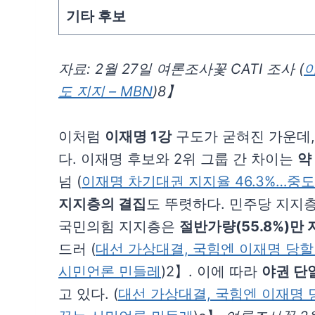
기타 후보
자료: 2월 27일 여론조사꽃 CATI 조사 (
이
도 지지 – MBN
)8】
이처럼
이재명 1강
구도가 굳혀진 가운데
다. 이재명 후보와 2위 그룹 간 차이는
약 
넘 (
이재명 차기대권 지지율 46.3%…중도층 
지지층의 결집
도 뚜렷하다. 민주당 지지층의
국민의힘 지지층은
절반가량(55.8%)만
드러 (
대선 가상대결, 국힘엔 이재명 당할 
시민언론 민들레
)2】. 이에 따라
야권 단
고 있다. (
대선 가상대결, 국힘엔 이재명 당