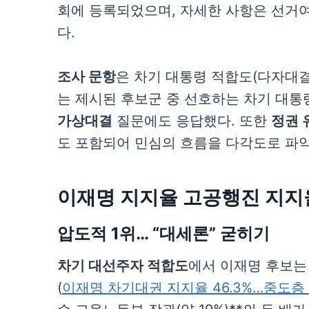
회에 등록되었으며, 자세한 사항은 선거
다.
조사 문항
은 차기 대통령 적합도(다자대결
는 제시된 후보군 중 선호하는 차기 대통
가상대결
질문에도 응답했다. 또한
정권 
도 포함되어 민심의 흐름을 다각도로 파
이재명 지지율 고공행진 지지
압도적 1위… “
대세론
” 굳히기
차기 대선주자 적합도
에서 이재명 후보는 
(
이재명 차기대권 지지율 46.3%…중도층 5