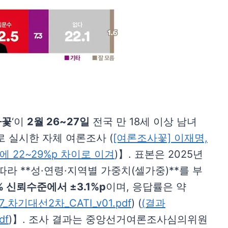
사꽃
‘이
2월 26~27일
전국 만 18세 이상 남녀
 실시한 자체 여론조사 (
[여론조사꽃] 이재명,
 22~29%p 차이로 이겨
)】. 표본은 2025년
라 **성·연령·지역별 가중치(셀가중)**를 부
 신뢰수준에서 ±3.1%p
이며, 응답률은 약
7_차기대선2차_CATI_v01.pdf
) (
(결과
df
)】. 조사 결과는 중앙선거여론조사심의위원