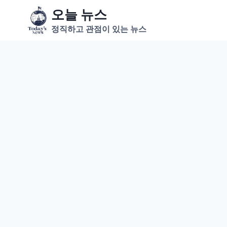
Skip
오늘 뉴스
to
정직하고 관점이 있는 뉴스
content