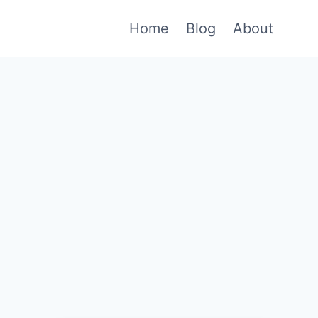
Home
Blog
About