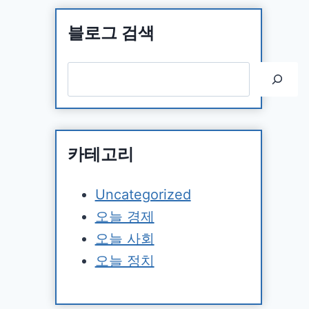
블로그 검색
검
색
카테고리
Uncategorized
오늘 경제
오늘 사회
오늘 정치