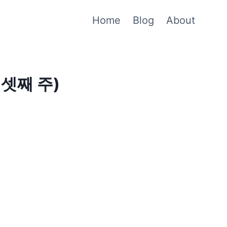
Home
Blog
About
셋째 주)